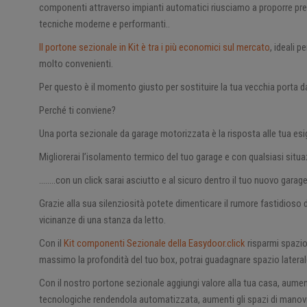
componenti attraverso impianti automatici riusciamo a proporre prezz
tecniche moderne e performanti..
Il portone sezionale in Kit è tra i più economici sul mercato
, ideali 
molto convenienti.
Per questo è il momento giusto per sostituire la tua vecchia porta 
Perché ti conviene?
Una porta sezionale da garage motorizzata è la risposta alle tua esi
Migliorerai l’isolamento termico del tuo garage e con qualsiasi situ
……..con un click sarai asciutto e al sicuro dentro il tuo nuovo garage 
Grazie alla sua silenziosità potete dimenticare il rumore fastidioso d
vicinanze di una stanza da letto.
Con il
Kit componenti Sezionale della Easydoor.click
risparmi spazio,
massimo la profondità del tuo box, potrai guadagnare spazio lateral
Con il nostro portone sezionale aggiungi valore alla tua casa, aument
tecnologiche rendendola automatizzata, aumenti gli spazi di manovra