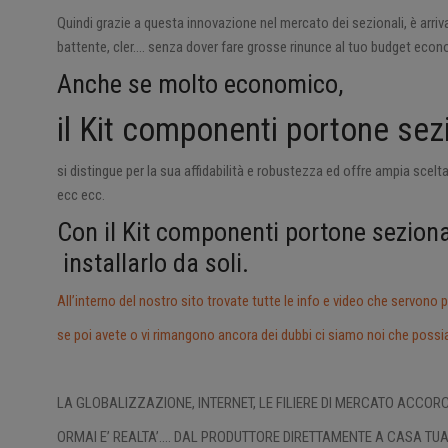
Quindi grazie a questa innovazione nel mercato dei sezionali, è arri
battente, cler…. senza dover fare grosse rinunce al tuo budget econo
Anche se molto economico,
il Kit componenti portone sez
si distingue per la sua affidabilità e robustezza ed offre ampia scelt
ecc ecc.
Con il Kit componenti portone seziona
installarlo da soli.
All’interno del nostro sito trovate tutte le info e video che servono p
se poi avete o vi rimangono ancora dei dubbi ci siamo noi che possia
LA GLOBALIZZAZIONE, INTERNET, LE FILIERE DI MERCATO ACCOR
ORMAI E’ REALTA’…. DAL PRODUTTORE DIRETTAMENTE A CASA TU