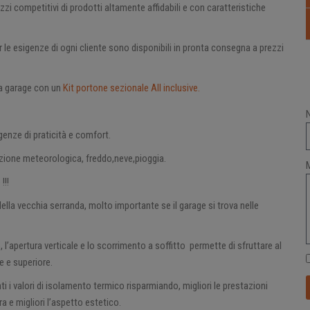
i competitivi di prodotti altamente affidabili e con caratteristiche
per le esigenze di ogni cliente sono disponibili in pronta consegna a prezzi
da garage con un
Kit portone sezionale All inclusive.
genze di praticità e comfort.
azione meteorologica, freddo,neve,pioggia.
!!!
ella vecchia serranda, molto importante se il garage si trova nelle
 l’apertura verticale e lo scorrimento a soffitto permette di sfruttare al
e e superiore.
i i valori di isolamento termico risparmiando, migliori le prestazioni
 e migliori l’aspetto estetico.