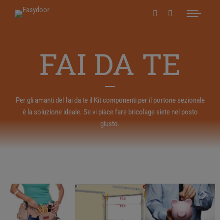
FAI DA TE
Per gli amanti del fai da te il Kit componenti per il portone sezionale
è la soluzione ideale. Se vi piace fare bricolage siete nel posto
giusto.