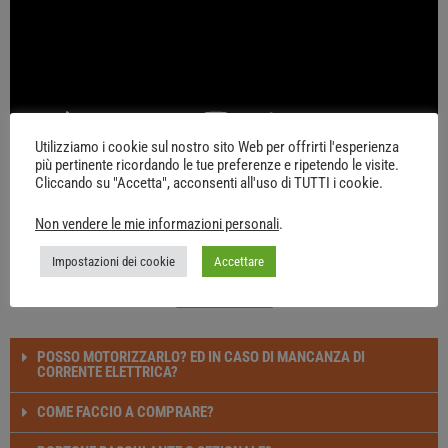
Utilizziamo i cookie sul nostro sito Web per offrirti l'esperienza
più pertinente ricordando le tue preferenze e ripetendo le visite.
Cliccando su "Accetta", acconsenti all'uso di TUTTI i cookie.
Non vendere le mie informazioni personali
.
ACQUISTA
Impostazioni dei cookie
Accettare
CONTATTACI
POSSO MOTORIZZARLO? ED IN CASO DI MANCANZA DI
CORRENTE ELETTRICA?
COME FACCIO A COMPRARE?