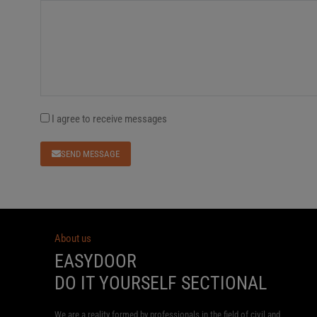
I agree to receive messages
SEND MESSAGE
About us
EASYDOOR
DO IT YOURSELF SECTIONAL
We are a reality formed by professionals in the field of civil and