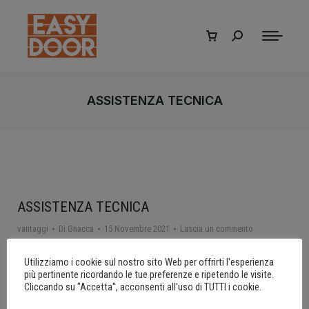
Cerca:
ASSISTENZA TECNICA
ASSISTENZA TECNICA
vantaggi
Di
Gnacca
15 Novembre 2021
Lascia un commento
ASSISTENZA TECNICA L’assistenza tecnica-informativa durante
Utilizziamo i cookie sul nostro sito Web per offrirti l'esperienza
l’acquisto del Kit componenti per Portone Sezionale e dopo, per una
più pertinente ricordando le tue preferenze e ripetendo le visite.
facile installazione, è fondamentale per noi. Precedente Successivo
Cliccando su "Accetta", acconsenti all'uso di TUTTI i cookie.
ASSISTENZA TECNICA Easydoor dà molta importanza all’assistenza