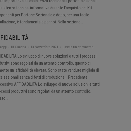
ta importanza all’assistenza tecnica sui portoni sezionali.
ssistenza tecnica-informativa durante l’acquisto del Kit
ponenti per Portone Sezionale e dopo, per una facile
tallazione, è fondamentale per noi. Nella sezione…
FIDABILITÀ
taggi
Di
Gnacca
13 Novembre 2021
Lascia un commento
IDABILITÀ Lo sviluppo di nuove soluzioni e tutti i processi
duttivi sono regolati da un attento controllo, questo ci
mette un’ affidabilità elevata. Sono state vendute migliaia di
te sezionali senza difetti di produzione. Precedente
cessivo AFFIDABILITÀ Lo sviluppo di nuove soluzioni e tutti
rocessi produttivi sono regolati da un attento controllo,
sto…