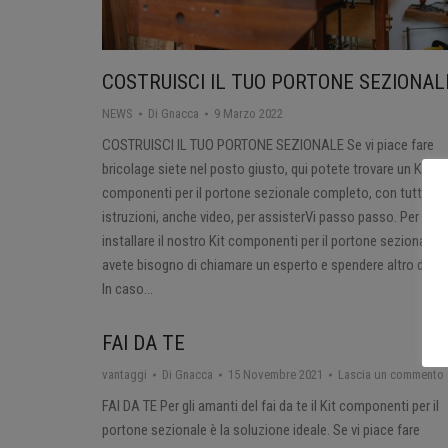
COSTRUISCI IL TUO PORTONE SEZIONAL
NEWS
Di
Gnacca
9 Marzo 2022
COSTRUISCI IL TUO PORTONE SEZIONALE Se vi piace fare
bricolage siete nel posto giusto, qui potete trovare un Kit
componenti per il portone sezionale completo, con tutte le
istruzioni, anche video, per assisterVi passo passo. Per
installare il nostro Kit componenti per il portone sezionale 
avete bisogno di chiamare un esperto e spendere altro dena
In caso…
FAI DA TE
vantaggi
Di
Gnacca
15 Novembre 2021
Lascia un commento
FAI DA TE Per gli amanti del fai da te il Kit componenti per il
portone sezionale è la soluzione ideale. Se vi piace fare