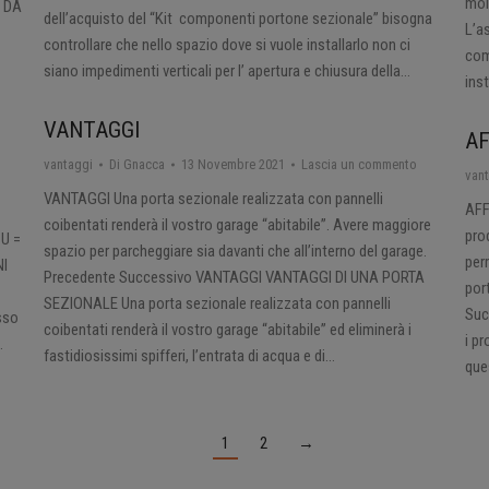
mol
I DA
dell’acquisto del “Kit componenti portone sezionale” bisogna
L’a
controllare che nello spazio dove si vuole installarlo non ci
com
siano impedimenti verticali per l’ apertura e chiusura della…
ins
VANTAGGI
AF
vantaggi
Di
Gnacca
13 Novembre 2021
Lascia un commento
van
VANTAGGI Una porta sezionale realizzata con pannelli
AFF
coibentati renderà il vostro garage “abitabile”. Avere maggiore
pro
 U =
spazio per parcheggiare sia davanti che all’interno del garage.
per
NI
Precedente Successivo VANTAGGI VANTAGGI DI UNA PORTA
por
SEZIONALE Una porta sezionale realizzata con pannelli
Suc
sso
coibentati renderà il vostro garage “abitabile” ed eliminerà i
i p
…
fastidiosissimi spifferi, l’entrata di acqua e di…
que
1
2
→