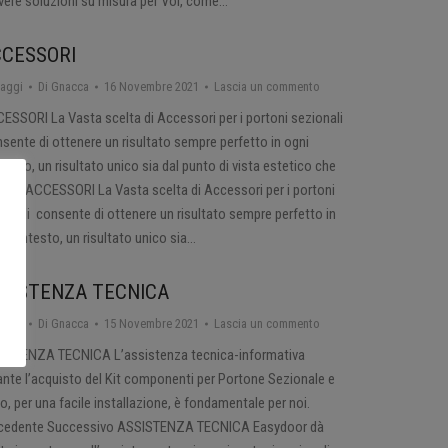
avere soluzioni su misura per Voi, come…
CESSORI
taggi
Di
Gnacca
16 Novembre 2021
Lascia un commento
ESSORI La Vasta scelta di Accessori per i portoni sezionali
sente di ottenere un risultato sempre perfetto in ogni
testo, un risultato unico sia dal punto di vista estetico che
tico. ACCESSORI La Vasta scelta di Accessori per i portoni
ionali consente di ottenere un risultato sempre perfetto in
i contesto, un risultato unico sia…
SISTENZA TECNICA
taggi
Di
Gnacca
15 Novembre 2021
Lascia un commento
ISTENZA TECNICA L’assistenza tecnica-informativa
ante l’acquisto del Kit componenti per Portone Sezionale e
o, per una facile installazione, è fondamentale per noi.
cedente Successivo ASSISTENZA TECNICA Easydoor dà