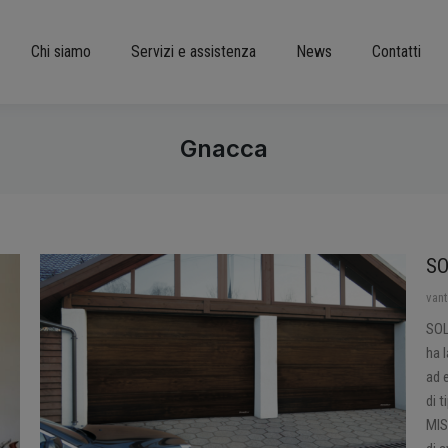
Chi siamo
Servizi e assistenza
News
Contatti
Gnacca
SO
van
SOL
ha 
ad 
di 
MIS