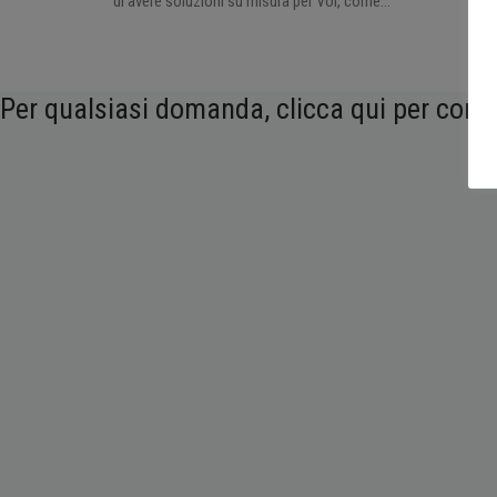
di avere soluzioni su misura per Voi, come…
Per qualsiasi domanda, clicca qui per cont