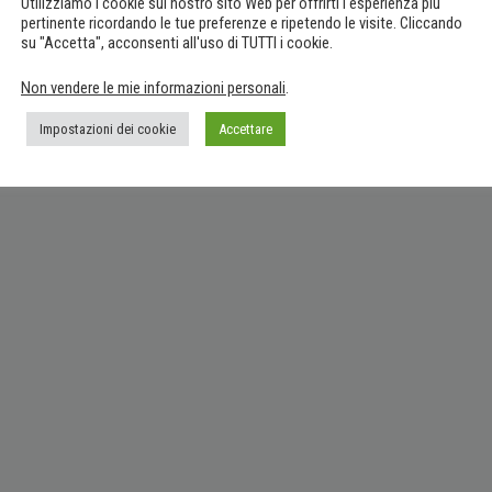
ogni contesto, un risultato unico sia…
Utilizziamo i cookie sul nostro sito Web per offrirti l'esperienza più
pertinente ricordando le tue preferenze e ripetendo le visite. Cliccando
su "Accetta", acconsenti all'uso di TUTTI i cookie.
Non vendere le mie informazioni personali
.
attarci tramite WhatsApp.
Impostazioni dei cookie
Accettare