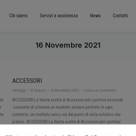
Chi siamo
Servizi e assistenza
News
Contatti
16 Novembre 2021
ACCESSORI
vantaggi
Di
Gnacca
16 Novembre 2021
Lascia un commento
le
ACCESSORI La Vasta scelta di Accessori per i portoni sezionali
e
consente di ottenere un risultato sempre perfetto in ogni
che
contesto, un risultato unico sia dal punto di vista estetico che
pratico. ACCESSORI La Vasta scelta di Accessori per i portoni
lità
sezionali consente di ottenere un risultato sempre perfetto in