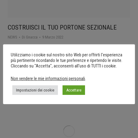
COSTRUISCI IL TUO PORTONE SEZIONALE
NEWS
Di
Gnacca
9 Marzo 2022
COSTRUISCI IL TUO PORTONE SEZIONALE Se vi piace fare bricolage
siete nel posto giusto, qui potete trovare un Kit componenti per il
Utilizziamo i cookie sul nostro sito Web per offrirti l'esperienza
più pertinente ricordando le tue preferenze e ripetendo le visite.
portone sezionale completo, con tutte le istruzioni, anche video, per
Cliccando su "Accetta", acconsenti all'uso di TUTTI i cookie.
assisterVi passo passo. Per installare il nostro Kit componenti per il
portone sezionale non avete bisogno di chiamare un esperto e
Non vendere le mie informazioni personali
.
spendere altro denaro. In caso…
Impostazioni dei cookie
Accettare